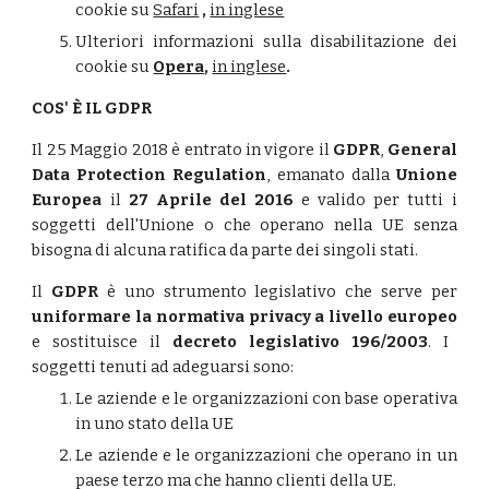
cookie su
Safari
,
in inglese
Ulteriori informazioni sulla disabilitazione dei
cookie su
Opera
,
in inglese
.
COS' È IL GDPR
Il 25 Maggio 2018 è entrato in vigore il
GDPR
,
General
Data Protection Regulation
, emanato dalla
Unione
Europea
il
27 Aprile del 2016
e valido per tutti i
soggetti dell'Unione o che operano nella UE senza
bisogna di alcuna ratifica da parte dei singoli stati.
Il
GDPR
è uno strumento legislativo che serve per
uniformare la normativa privacy a livello europeo
e sostituisce il
decreto legislativo 196/2003
. I
soggetti tenuti ad adeguarsi sono:
Le aziende e le organizzazioni con base operativa
in uno stato della UE
Le aziende e le organizzazioni che operano in un
paese terzo ma che hanno clienti della UE.