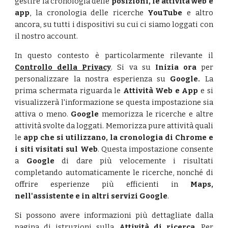
gestire la cronologia delle
posizioni, le attività web e
app
, la cronologia delle ricerche
YouTube
e altro
ancora, su tutti i dispositivi su cui ci siamo loggati con
il nostro account.
In questo contesto è particolarmente rilevante il
Controllo della Privacy
. Si va su
Inizia ora
per
personalizzare la nostra esperienza su
Google.
La
prima schermata riguarda le
Attività Web e App
e si
visualizzerà l'informazione se questa impostazione sia
attiva o meno.
Google
memorizza le ricerche e altre
attività svolte da loggati. Memorizza pure attività quali
le
app che si utilizzano, la cronologia di Chrome e
i siti visitati sul Web
. Questa impostazione consente
a
Google
di dare più velocemente i risultati
completando automaticamente le ricerche, nonché di
offrire esperienze più efficienti in
Maps,
nell'assistente e in altri servizi Google
.
Si possono avere informazioni più dettagliate dalla
pagina di istruzioni sulla
Attività di ricerca
. Per